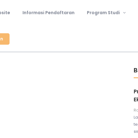
site
Informasi Pendaftaran
Program Studi
in
B
P
E
Ra
La
te
si