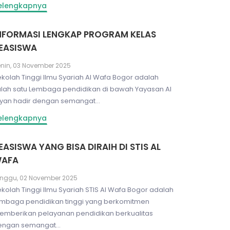
elengkapnya
NFORMASI LENGKAP PROGRAM KELAS
EASISWA
nin, 03 November 2025
kolah Tinggi Ilmu Syariah Al Wafa Bogor adalah
alah satu Lembaga pendidikan di bawah Yayasan Al
tyan hadir dengan semangat...
elengkapnya
EASISWA YANG BISA DIRAIH DI STIS AL
AFA
nggu, 02 November 2025
kolah Tinggi Ilmu Syariah STIS Al Wafa Bogor adalah
embaga pendidikan tinggi yang berkomitmen
emberikan pelayanan pendidikan berkualitas
engan semangat...