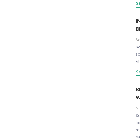
S
I
B
Se
Se
s
Fi
S
B
W
Mi
Se
l
m
d